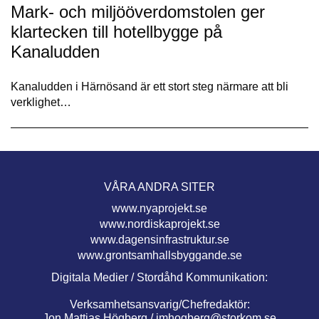
Mark- och miljööverdomstolen ger
klartecken till hotellbygge på
Kanaludden
Kanaludden i Härnösand är ett stort steg närmare att bli
verklighet…
VÅRA ANDRA SITER
www.nyaprojekt.se
www.nordiskaprojekt.se
www.dagensinfrastruktur.se
www.grontsamhallsbyggande.se
Digitala Medier / Stordåhd Kommunikation:
Verksamhetsansvarig/Chefredaktör:
Jon Mattias Högberg /
jmhogberg@storkom.se