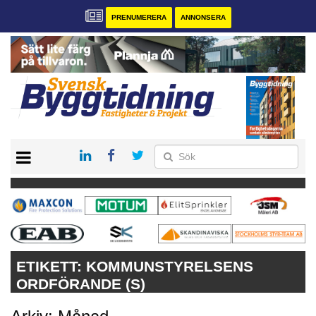
PRENUMERERA
ANNONSERA
START
PRENUMERERA
VÅRA ANDRA MAGASIN
ANNONSERA
KONTAKT
ETIKETT:
KOMMUNSTYRELSENS
ORDFÖRANDE (S)