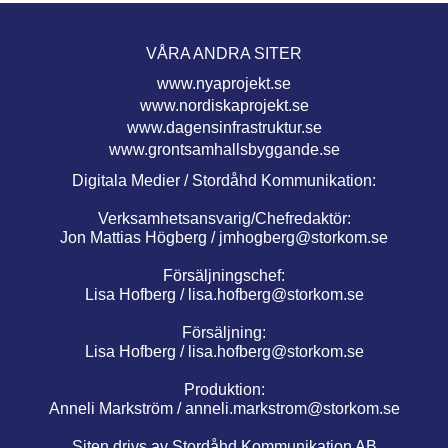
VÅRA ANDRA SITER
www.nyaprojekt.se
www.nordiskaprojekt.se
www.dagensinfrastruktur.se
www.grontsamhallsbyggande.se
Digitala Medier / Stordåhd Kommunikation:
Verksamhetsansvarig/Chefredaktör:
Jon Mattias Högberg /
jmhogberg@storkom.se
Försäljningschef:
Lisa Hofberg /
lisa.hofberg@storkom.se
Försäljning:
Lisa Hofberg /
lisa.hofberg@storkom.se
Produktion:
Anneli Markström /
anneli.markstrom@storkom.se
Siten drivs av Stordåhd Kommunikation AB