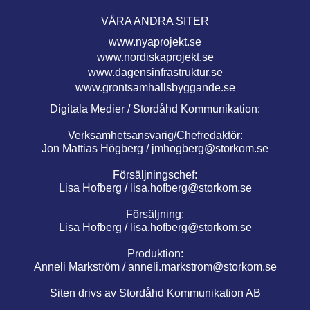
VÅRA ANDRA SITER
www.nyaprojekt.se
www.nordiskaprojekt.se
www.dagensinfrastruktur.se
www.grontsamhallsbyggande.se
Digitala Medier / Stordåhd Kommunikation:
Verksamhetsansvarig/Chefredaktör:
Jon Mattias Högberg /
jmhogberg@storkom.se
Försäljningschef:
Lisa Hofberg /
lisa.hofberg@storkom.se
Försäljning:
Lisa Hofberg /
lisa.hofberg@storkom.se
Produktion:
Anneli Markström /
anneli.markstrom@storkom.se
Siten drivs av Stordåhd Kommunikation AB