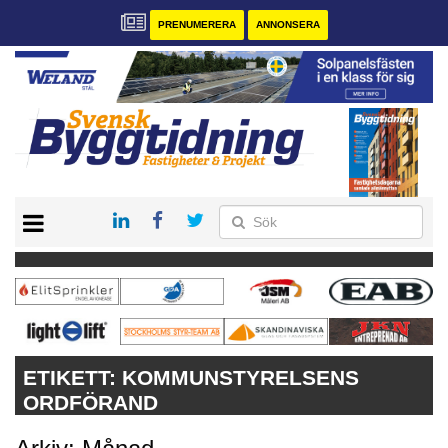
PRENUMERERA
ANNONSERA
START
PRENUMERERA
VÅRA ANDRA MAGASIN
ANNONSERA
KONTAKT
ETIKETT:
KOMMUNSTYRELSENS
ORDFÖRAND