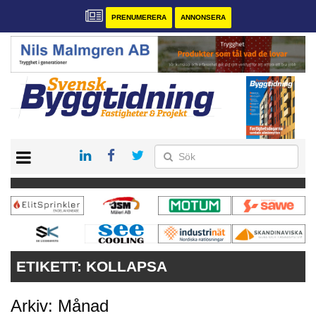
PRENUMERERA
ANNONSERA
START
PRENUMERERA
VÅRA ANDRA MAGASIN
ANNONSERA
KONTAKT
ETIKETT:
KOLLAPSA
Arkiv: Månad