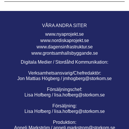
VÅRA ANDRA SITER
www.nyaprojekt.se
www.nordiskaprojekt.se
www.dagensinfrastruktur.se
www.grontsamhallsbyggande.se
Digitala Medier / Stordåhd Kommunikation:
Verksamhetsansvarig/Chefredaktör:
Jon Mattias Högberg /
jmhogberg@storkom.se
Försäljningschef:
Lisa Hofberg /
lisa.hofberg@storkom.se
Försäljning:
Lisa Hofberg /
lisa.hofberg@storkom.se
Produktion:
Anneli Markström /
anneli.markstrom@storkom.se