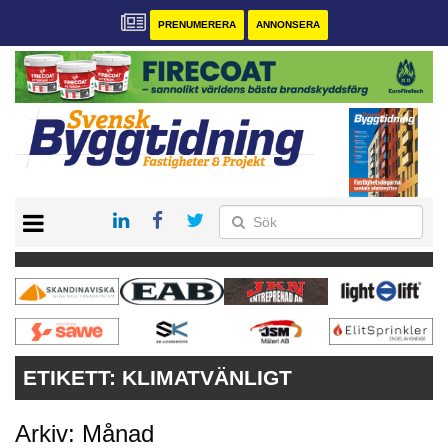
PRENUMERERA
ANNONSERA
START
PRENUMERERA
VÅRA ANDRA MAGASIN
ANNONSERA
KONTAKT
ETIKETT:
KLIMATVÄNLIGT
Arkiv: Månad