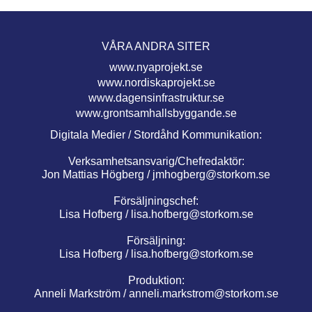
VÅRA ANDRA SITER
www.nyaprojekt.se
www.nordiskaprojekt.se
www.dagensinfrastruktur.se
www.grontsamhallsbyggande.se
Digitala Medier / Stordåhd Kommunikation:
Verksamhetsansvarig/Chefredaktör:
Jon Mattias Högberg /
jmhogberg@storkom.se
Försäljningschef:
Lisa Hofberg /
lisa.hofberg@storkom.se
Försäljning:
Lisa Hofberg /
lisa.hofberg@storkom.se
Produktion:
Anneli Markström /
anneli.markstrom@storkom.se