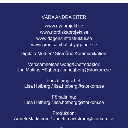
VÅRA ANDRA SITER
www.nyaprojekt.se
www.nordiskaprojekt.se
www.dagensinfrastruktur.se
www.grontsamhallsbyggande.se
Digitala Medier / Stordåhd Kommunikation:
Verksamhetsansvarig/Chefredaktör:
Jon Mattias Högberg /
jmhogberg@storkom.se
Försäljningschef:
Lisa Hofberg /
lisa.hofberg@storkom.se
Försäljning:
Lisa Hofberg /
lisa.hofberg@storkom.se
Produktion:
Anneli Markström /
anneli.markstrom@storkom.se