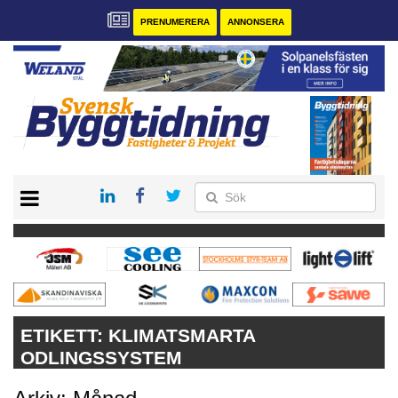
PRENUMERERA
ANNONSERA
START
PRENUMERERA
VÅRA ANDRA MAGASIN
ANNONSERA
KONTAKT
ETIKETT:
KLIMATSMARTA
ODLINGSSYSTEM