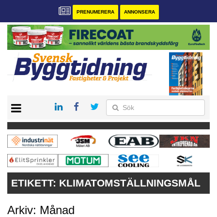
PRENUMERERA
ANNONSERA
START
PRENUMERERA
VÅRA ANDRA MAGASIN
ANNONSERA
KONTAKT
ETIKETT:
KLIMATOMSTÄLLNINGSMÅL
Arkiv: Månad