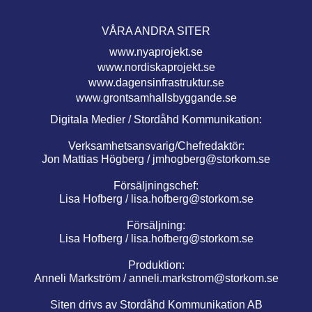
VÅRA ANDRA SITER
www.nyaprojekt.se
www.nordiskaprojekt.se
www.dagensinfrastruktur.se
www.grontsamhallsbyggande.se
Digitala Medier / Stordåhd Kommunikation:
Verksamhetsansvarig/Chefredaktör:
Jon Mattias Högberg /
jmhogberg@storkom.se
Försäljningschef:
Lisa Hofberg /
lisa.hofberg@storkom.se
Försäljning:
Lisa Hofberg /
lisa.hofberg@storkom.se
Produktion:
Anneli Markström /
anneli.markstrom@storkom.se
Siten drivs av Stordåhd Kommunikation AB