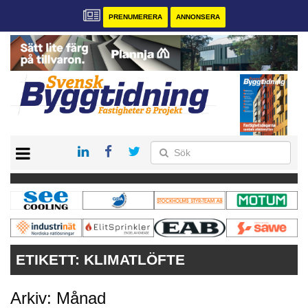
PRENUMERERA
ANNONSERA
START
PRENUMERERA
VÅRA ANDRA MAGASIN
ANNONSERA
KONTAKT
ETIKETT:
KLIMATLÖFTE
Arkiv: Månad