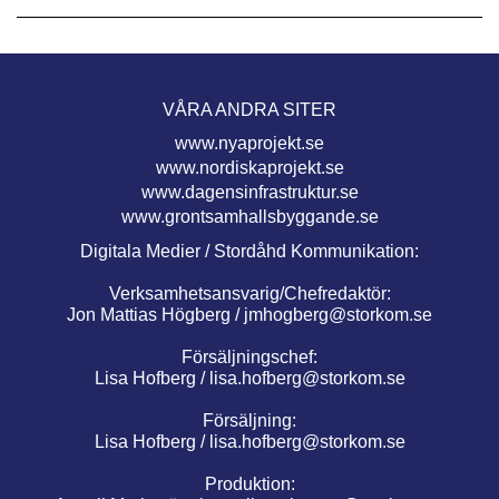
VÅRA ANDRA SITER
www.nyaprojekt.se
www.nordiskaprojekt.se
www.dagensinfrastruktur.se
www.grontsamhallsbyggande.se
Digitala Medier / Stordåhd Kommunikation:
Verksamhetsansvarig/Chefredaktör:
Jon Mattias Högberg /
jmhogberg@storkom.se
Försäljningschef:
Lisa Hofberg /
lisa.hofberg@storkom.se
Försäljning:
Lisa Hofberg /
lisa.hofberg@storkom.se
Produktion: