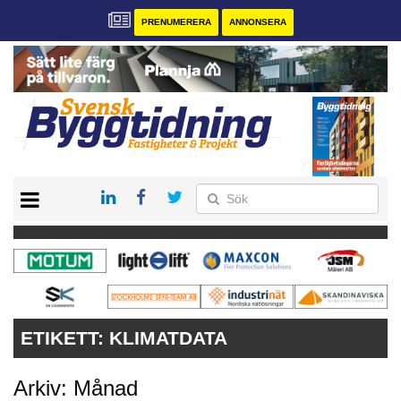
PRENUMERERA
ANNONSERA
START
PRENUMERERA
VÅRA ANDRA MAGASIN
ANNONSERA
KONTAKT
ETIKETT:
KLIMATDATA
Arkiv: Månad