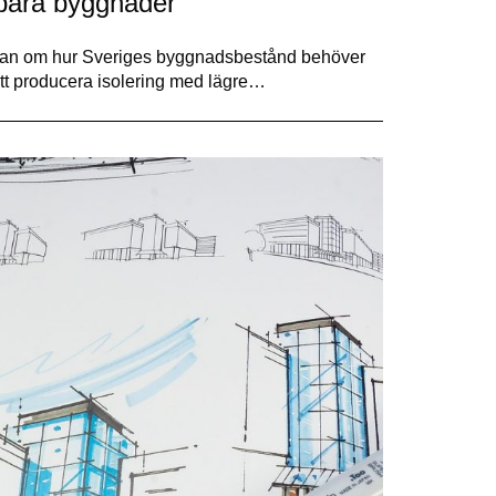
lbara byggnader
dplan om hur Sveriges byggnadsbestånd behöver
 att producera isolering med lägre…