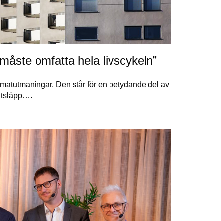
måste omfatta hela livscykeln”
limatutmaningar. Den står för en betydande del av
utsläpp….