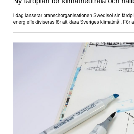
Ny färdplan för klimatneutrala och hål
I dag lanserar branschorganisationen Swedisol sin fär
energieffektiviseras för att klara Sveriges klimatmål. För