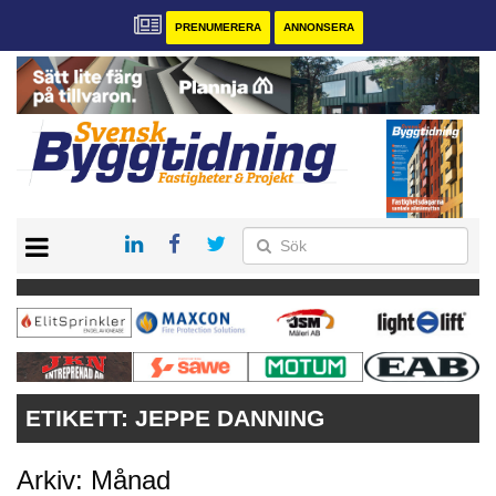
PRENUMERERA
ANNONSERA
START
PRENUMERERA
VÅRA ANDRA MAGASIN
ANNONSERA
KONTAKT
ETIKETT:
JEPPE DANNING
Arkiv: Månad