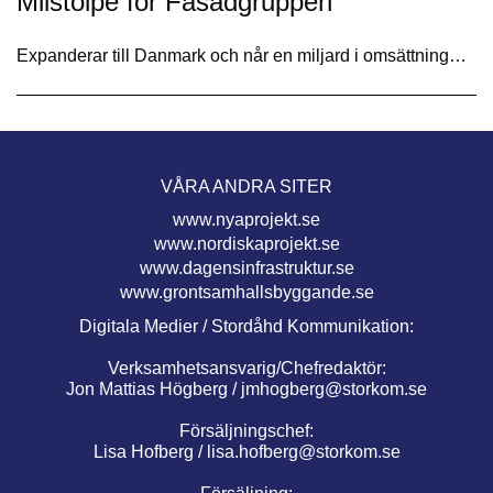
Milstolpe för Fasadgruppen
Expanderar till Danmark och når en miljard i omsättning…
VÅRA ANDRA SITER
www.nyaprojekt.se
www.nordiskaprojekt.se
www.dagensinfrastruktur.se
www.grontsamhallsbyggande.se
Digitala Medier / Stordåhd Kommunikation:
Verksamhetsansvarig/Chefredaktör:
Jon Mattias Högberg /
jmhogberg@storkom.se
Försäljningschef:
Lisa Hofberg /
lisa.hofberg@storkom.se