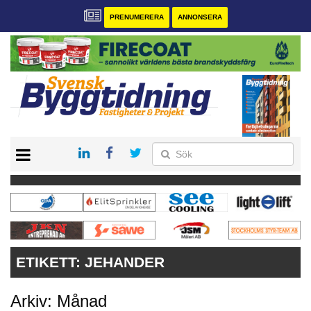
PRENUMERERA
ANNONSERA
START
PRENUMERERA
VÅRA ANDRA MAGASIN
ANNONSERA
KONTAKT
ETIKETT:
JEHANDER
Arkiv: Månad