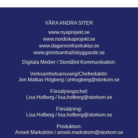
VÅRA ANDRA SITER
www.nyaprojekt.se
www.nordiskaprojekt.se
www.dagensinfrastruktur.se
www.grontsamhallsbyggande.se
Digitala Medier / Stordåhd Kommunikation:
Verksamhetsansvarig/Chefredaktör:
Jon Mattias Högberg /
jmhogberg@storkom.se
Försäljningschef:
Lisa Hofberg /
lisa.hofberg@storkom.se
Försäljning:
Lisa Hofberg /
lisa.hofberg@storkom.se
Produktion:
Anneli Markström /
anneli.markstrom@storkom.se