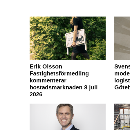
Erik Olsson
Svens
Fastighetsförmedling
moder
kommenterar
logist
bostadsmarknaden 8 juli
Göte
2026