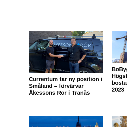
BoBy
Högst
Currentum tar ny position i
bost
Småland – förvärvar
2023
Åkessons Rör i Tranås