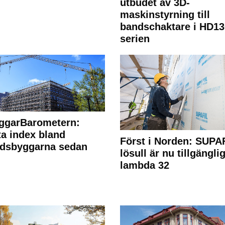
utbudet av 3D-
maskinstyrning till
bandschaktare i HD13
serien
ggarBarometern:
a index bland
Först i Norden: SUPA
adsbyggarna sedan
lösull är nu tillgänglig
lambda 32