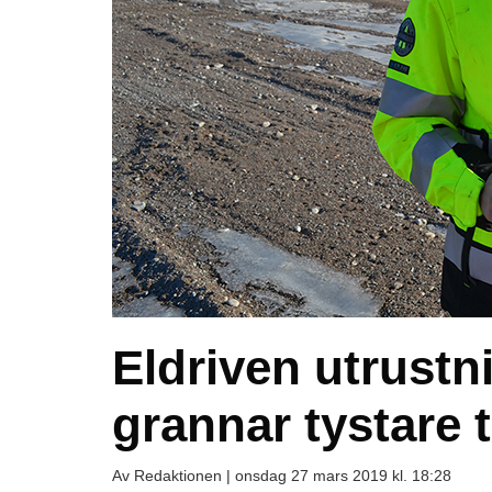
Eldriven utrust
grannar tystare t
Av Redaktionen |
onsdag 27 mars 2019 kl. 18:28