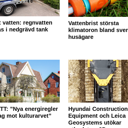
 vatten: regnvatten
Vattenbrist största
s i nedgrävd tank
klimatoron bland sve
husägare
T: ”Nya energiregler
Hyundai Construction
lag mot kulturarvet”
Equipment och Leica
Geosystems utökar