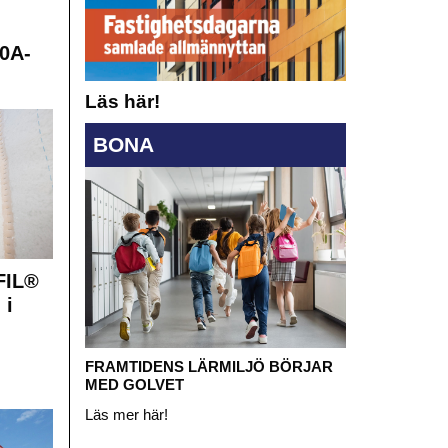
0A-
Läs här!
BONA
FIL®
 i
FRAMTIDENS LÄRMILJÖ BÖRJAR
MED GOLVET
Läs mer här!