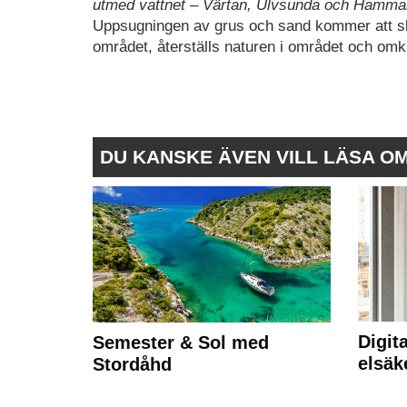
utmed vattnet – Värtan, Ulvsunda och Hammar
Uppsugningen av grus och sand kommer att ske
området, återställs naturen i området och omkri
DU KANSKE ÄVEN VILL LÄSA O
Digit
Semester & Sol med
elsäk
Stordåhd