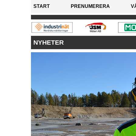
START
PRENUMERERA
V
NYHETER