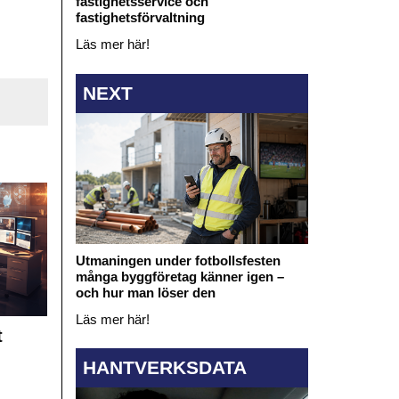
fastighetsservice och
fastighetsförvaltning
Läs mer här!
NEXT
Utmaningen under fotbollsfesten
många byggföretag känner igen –
och hur man löser den
Läs mer här!
t
HANTVERKSDATA