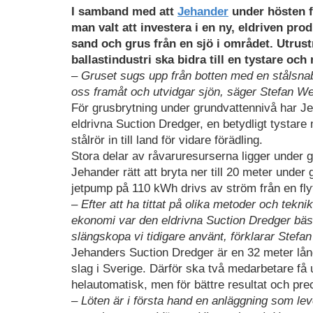
I samband med att
Jehander
under hösten f
man valt att investera i en ny, eldriven pr
sand och grus från en sjö i området. Utrust
ballastindustri ska bidra till en tystare 
– Gruset sugs upp från botten med en stålsnabel
oss framåt och utvidgar sjön, säger Stefan Wes
För grusbrytning under grundvattennivå har Je
eldrivna Suction Dredger, en betydligt tystare
stålrör in till land för vidare förädling.
Stora delar av råvaruresurserna ligger under 
Jehander rätt att bryta ner till 20 meter un
jetpump på 110 kWh drivs av ström från en fl
– Efter att ha tittat på olika metoder och tekn
ekonomi var den eldrivna Suction Dredger bäst
slängskopa vi tidigare använt, förklarar Stefa
Jehanders Suction Dredger är en 32 meter lång
slag i Sverige. Därför ska två medarbetare få 
helautomatisk, men för bättre resultat och pre
– Löten är i första hand en anläggning som leve