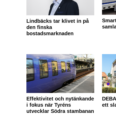
Smart
Lindbäcks tar klivet in på
samla
den finska
bostadsmarknaden
Effektivitet och nytänkande
DEBAT
i fokus när Tyréns
ett s
utvecklar Södra stambanan