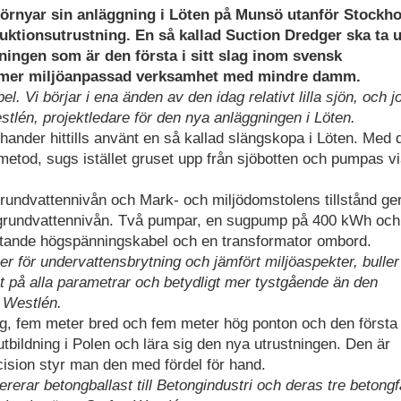
örnyar sin anläggning i Löten på Munsö utanför Stockh
oduktionsutrustning. En så kallad Suction Dredger ska ta 
ningen som är den första i sitt slag inom svensk
och mer miljöanpassad verksamhet med mindre damm.
. Vi börjar i ena änden av den idag relativt lilla sjön, och j
tlén, projektledare för den nya anläggningen i Löten.
hander hittills använt en så kallad slängskopa i Löten. Med
 metod, sugs istället gruset upp från sjöbotten och pumpas v
grundvattennivån och Mark- och miljödomstolens tillstånd ge
der grundvattennivån. Två pumpar, en sugpump på 400 kWh och
ytande högspänningskabel och en transformator ombord.
iker för undervattensbrytning och jämfört miljöaspekter, bulle
 på alla parametrar och betydligt mer tystgående än den
n Westlén.
, fem meter bred och fem meter hög ponton och den första i
utbildning i Polen och lära sig den nya utrustningen. Den är
cision styr man den med fördel för hand.
rerar betongballast till Betongindustri och deras tre betongf