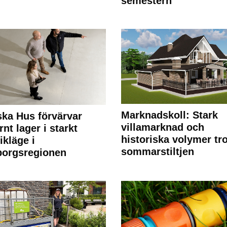
semestern
Marknadskoll: Stark
ka Hus förvärvar
villamarknad och
nt lager i starkt
historiska volymer tr
ikläge i
sommarstiltjen
borgsregionen