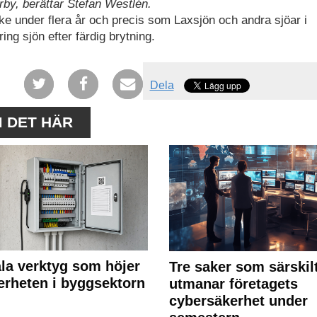
by, berättar Stefan Westlén.
 under flera år och precis som Laxsjön och andra sjöar i
ng sjön efter färdig brytning.
Dela
M DET HÄR
ala verktyg som höjer
Tre saker som särskil
erheten i byggsektorn
utmanar företagets
cybersäkerhet under