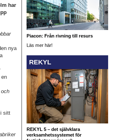
olm har
upp
obbar
Piacon: Från rivning till resurs
Läs mer här!
 den nya
ia
REKYL
r
 en
r och
 sitt
REKYL 5 – det självklara
abriker
verksamhetssystemet för