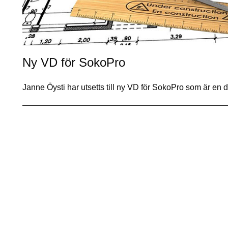
Ny VD för SokoPro
Janne Öysti har utsetts till ny VD för SokoPro som är e