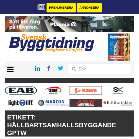
PRENUMERERA
ANNONSERA
START
PRENUMERERA
VÅRA ANDRA MAGASIN
ANNONSERA
KONTAKT
ETIKETT:
HÅLLBARTSAMHÄLLSBYGGANDE
GPTW