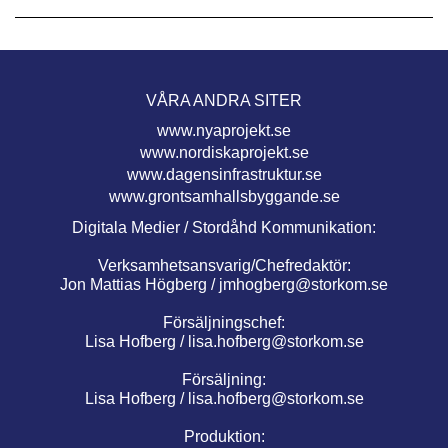
VÅRA ANDRA SITER
www.nyaprojekt.se
www.nordiskaprojekt.se
www.dagensinfrastruktur.se
www.grontsamhallsbyggande.se
Digitala Medier / Stordåhd Kommunikation:
Verksamhetsansvarig/Chefredaktör:
Jon Mattias Högberg /
jmhogberg@storkom.se
Försäljningschef:
Lisa Hofberg /
lisa.hofberg@storkom.se
Försäljning:
Lisa Hofberg /
lisa.hofberg@storkom.se
Produktion: