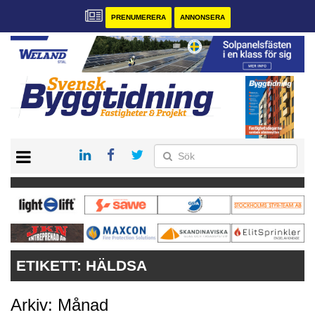
PRENUMERERA
ANNONSERA
START
PRENUMERERA
VÅRA ANDRA MAGASIN
ANNONSERA
KONTAKT
ETIKETT:
HÄLDSA
Arkiv: Månad