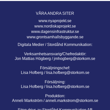
VÅRA ANDRA SITER
www.nyaprojekt.se
www.nordiskaprojekt.se
www.dagensinfrastruktur.se
www.grontsamhallsbyggande.se
Digitala Medier / Stordåhd Kommunikation:
Verksamhetsansvarig/Chefredaktör:
Jon Mattias Högberg /
jmhogberg@storkom.se
Försäljningschef:
Lisa Hofberg /
lisa.hofberg@storkom.se
Försäljning:
Lisa Hofberg /
lisa.hofberg@storkom.se
Produktion:
Anneli Markström /
anneli.markstrom@storkom.se
Siten drivs av Stordåhd Kommunikation AB