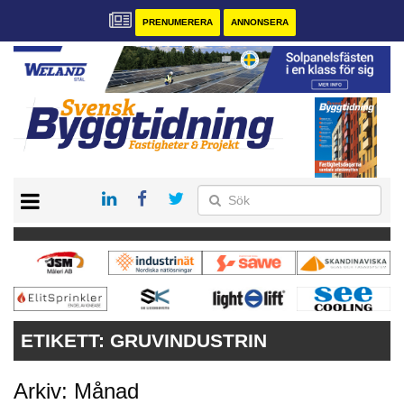
PRENUMERERA
ANNONSERA
START
PRENUMERERA
VÅRA ANDRA MAGASIN
ANNONSERA
KONTAKT
ETIKETT:
GRUVINDUSTRIN
Arkiv: Månad