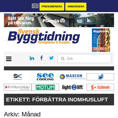
PRENUMERERA
ANNONSERA
START
PRENUMERERA
VÅRA ANDRA MAGASIN
ANNONSERA
KONTAKT
ETIKETT:
FÖRBÄTTRA INOMHUSLUFT
Arkiv: Månad