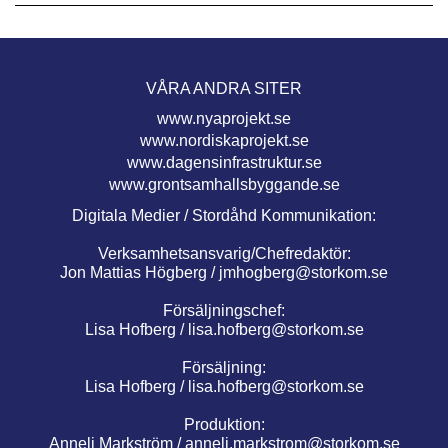
VÅRA ANDRA SITER
www.nyaprojekt.se
www.nordiskaprojekt.se
www.dagensinfrastruktur.se
www.grontsamhallsbyggande.se
Digitala Medier / Stordåhd Kommunikation:
Verksamhetsansvarig/Chefredaktör:
Jon Mattias Högberg /
jmhogberg@storkom.se
Försäljningschef:
Lisa Hofberg /
lisa.hofberg@storkom.se
Försäljning:
Lisa Hofberg /
lisa.hofberg@storkom.se
Produktion:
Anneli Markström /
anneli.markstrom@storkom.se