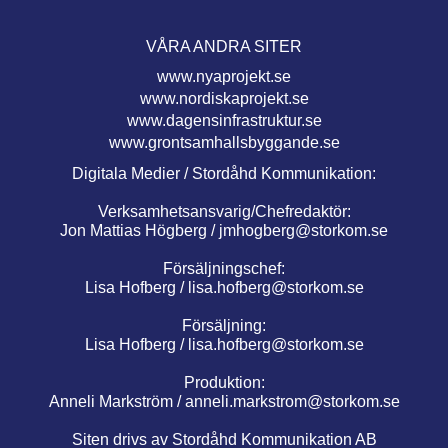
VÅRA ANDRA SITER
www.nyaprojekt.se
www.nordiskaprojekt.se
www.dagensinfrastruktur.se
www.grontsamhallsbyggande.se
Digitala Medier / Stordåhd Kommunikation:
Verksamhetsansvarig/Chefredaktör:
Jon Mattias Högberg /
jmhogberg@storkom.se
Försäljningschef:
Lisa Hofberg /
lisa.hofberg@storkom.se
Försäljning:
Lisa Hofberg /
lisa.hofberg@storkom.se
Produktion:
Anneli Markström /
anneli.markstrom@storkom.se
Siten drivs av Stordåhd Kommunikation AB