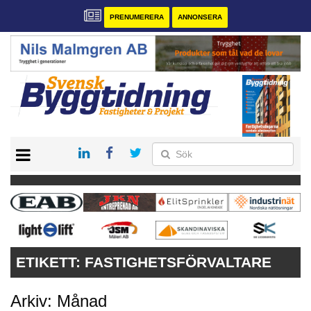
PRENUMERERA
ANNONSERA
START
PRENUMERERA
VÅRA ANDRA MAGASIN
ANNONSERA
KONTAKT
ETIKETT:
FASTIGHETSFÖRVALTARE
Arkiv: Månad