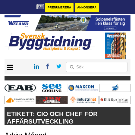
PRENUMERERA
ANNONSERA
START
PRENUMERERA
VÅRA ANDRA MAGASIN
ANNONSERA
KONTAKT
ETIKETT:
CIO OCH CHEF FÖR
AFFÄRSUTVECKLING