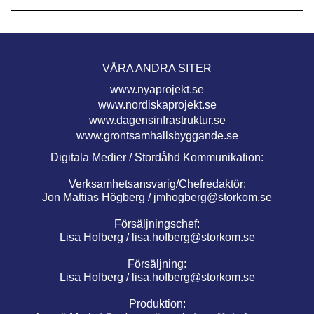
VÅRA ANDRA SITER
www.nyaprojekt.se
www.nordiskaprojekt.se
www.dagensinfrastruktur.se
www.grontsamhallsbyggande.se
Digitala Medier / Stordåhd Kommunikation:
Verksamhetsansvarig/Chefredaktör:
Jon Mattias Högberg /
jmhogberg@storkom.se
Försäljningschef:
Lisa Hofberg /
lisa.hofberg@storkom.se
Försäljning:
Lisa Hofberg /
lisa.hofberg@storkom.se
Produktion: