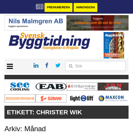
PRENUMERERA
ANNONSERA
START
PRENUMERERA
VÅRA ANDRA MAGASIN
ANNONSERA
KONTAKT
ETIKETT:
CHRISTER WIK
Arkiv: Månad