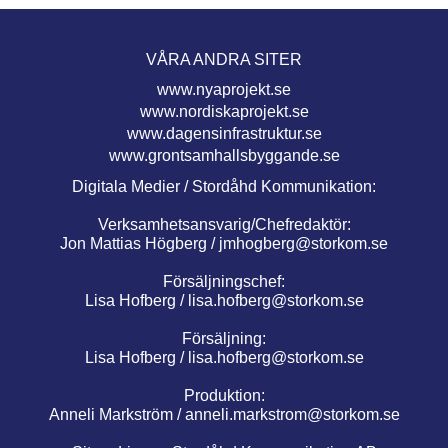
VÅRA ANDRA SITER
www.nyaprojekt.se
www.nordiskaprojekt.se
www.dagensinfrastruktur.se
www.grontsamhallsbyggande.se
Digitala Medier / Stordåhd Kommunikation:
Verksamhetsansvarig/Chefredaktör:
Jon Mattias Högberg /
jmhogberg@storkom.se
Försäljningschef:
Lisa Hofberg /
lisa.hofberg@storkom.se
Försäljning:
Lisa Hofberg /
lisa.hofberg@storkom.se
Produktion:
Anneli Markström /
anneli.markstrom@storkom.se