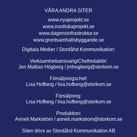
VÅRA ANDRA SITER
www.nyaprojekt.se
www.nordiskaprojekt.se
www.dagensinfrastruktur.se
www.grontsamhallsbyggande.se
Digitala Medier / Stordåhd Kommunikation:
Verksamhetsansvarig/Chefredaktör:
Jon Mattias Högberg /
jmhogberg@storkom.se
Försäljningschef:
Lisa Hofberg /
lisa.hofberg@storkom.se
Försäljning:
Lisa Hofberg /
lisa.hofberg@storkom.se
Produktion:
Anneli Markström /
anneli.markstrom@storkom.se
Siten drivs av Stordåhd Kommunikation AB