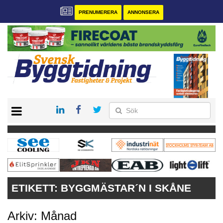
PRENUMERERA
ANNONSERA
START
PRENUMERERA
VÅRA ANDRA MAGASIN
ANNONSERA
KONTAKT
ETIKETT:
BYGGMÄSTAR´N I SKÅNE
Arkiv: Månad