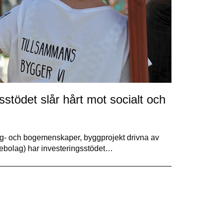
stödet slår hårt mot socialt och
gg- och bogemenskaper, byggprojekt drivna av
debolag) har investeringsstödet…