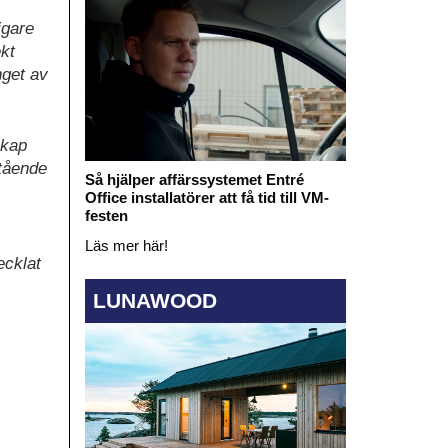
igare
ekt
nget av
skap
tående
Så hjälper affärssystemet Entré
Office installatörer att få tid till VM-
festen
Läs mer här!
ecklat
LUNAWOOD