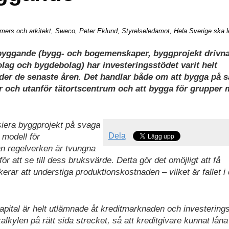
almers och arkitekt, Sweco, Peter Eklund, Styrelseledamot, Hela Sverige ska l
a byggande (bygg- och bogemenskaper, byggprojekt drivn
olag och bygdebolag) har investeringsstödet
varit helt
der de senaste åren. Det handlar både om att bygga på s
r och utanför tätortscentrum och att bygga för grupper
siera byggprojekt på svaga
Dela
 modell för
ån regelverken är tvungna
ör att se till dess bruksvärde. Detta gör det omöjligt att få
kerar att understiga produktionskostnaden – vilket är fallet i
pital är helt utlämnade åt kreditmarknaden och investering
alkylen på rätt sida strecket, så att kreditgivare kunnat låna