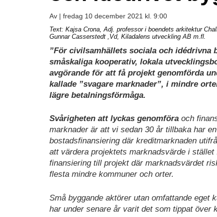
Av |
fredag 10 december 2021 kl. 9:00
Text: Kajsa Crona, Adj. professor i boendets arkitektur Ch
Gunnar Casserstedt ,Vd, Kiladalens utveckling AB m.fl.
”
För civilsamhällets sociala och idédrivn
småskaliga kooperativ, lokala utvecklingsb
avgörande för att få projekt genomförda un
kallade ”svagare marknader”, i mindre orte
lägre betalningsförmåga.
Svårigheten att lyckas genomföra
och finan
marknader är att vi sedan 30 år tillbaka har en
bostadsfinansiering där kreditmarknaden utifr
att värdera projektets marknadsvärde i stället f
finansiering till projekt där marknadsvärdet ris
flesta mindre kommuner och orter.
Små byggande aktörer utan omfattande eget ka
har under senare år varit det som tippat över k