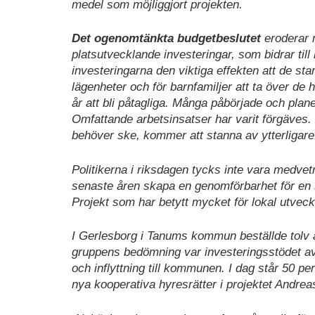
medel som möjliggjort projekten.
Det ogenomtänkta budgetbeslutet
eroderar n
platsutvecklande investeringar, som bidrar till
investeringarna den viktiga effekten att de starta
lägenheter och för barnfamiljer att ta över de
år att bli påtagliga. Många påbörjade och pla
Omfattande arbetsinsatser har varit förgäves
behöver ske, kommer att stanna av ytterligare
Politikerna i riksdagen tycks inte vara medvet
senaste åren skapa en genomförbarhet för en 
Projekt som har betytt mycket för lokal utveck
I Gerlesborg i Tanums kommun beställde tolv ä
gruppens bedömning var investeringsstödet avg
och inflyttning till kommunen. I dag står 50 pe
nya kooperativa hyresrätter i projektet Andrea