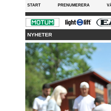
START
PRENUMERERA
V
NYHETER