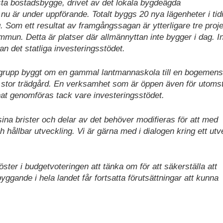
ta bostadsbygge, drivet av det lokala bygdeägda
vå nu är under uppförande. Totalt byggs 20 nya lägenheter i tid
 Som ett resultat av framgångssagan är ytterligare tre proj
mun. Detta är platser där allmännyttan inte bygger i dag. I
an det statliga investeringsstödet.
rupp byggt om en gammal lantmannaskola till en bogemen
stor trädgård. En verksamhet som är öppen även för utoms
unnat genomföras tack vare investeringsstödet.
ina brister och delar av det behöver modifieras för att med
h hållbar utveckling. Vi är gärna med i dialogen kring ett utv
ster i budgetvoteringen att tänka om för att säkerställa att
yggande i hela landet får fortsatta förutsättningar att kunna