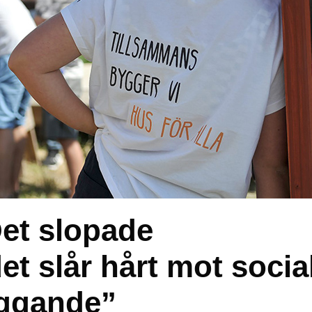
et slopade
et slår hårt mot socia
yggande”