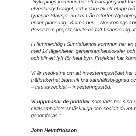
Nyköpings kommun har ett framgångsrikt förs
utvecklingsbolaget, lett vidare till att etapp t
tynande Stavsjö, 35 km från tätorten Nyköping.
under planering i Kolmården, i Norrköpings kom
dessa fem projekt skulle ha fått finansiering ut
I Hammenhög i Simrishamns kommun har en g
med 14 lägenheter, gemensamhetslokaler och 
och blir ett lyft för hela byn. Projektet har k
Vi är medvetna om att investeringsstödet har s
träffsäkerhet bidra till bra samhällsbyggnad oc
– inte avvecklat – investeringsstöd.
Vi uppmanar de politiker
som lade ner sina rö
civilsamhällets småskaliga och socialt drivet b
genomföras.”
John Helmfridsson