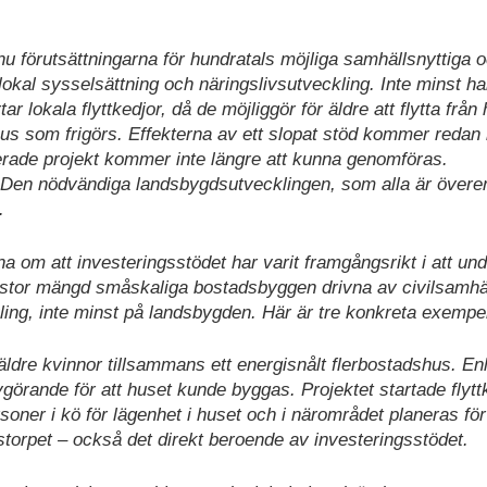
u förutsättningarna för hundratals möjliga samhällsnyttiga 
 lokal sysselsättning och näringslivsutveckling. Inte minst ha
r lokala flyttkedjor, då de möjliggör för äldre att flytta från h
 hus som frigörs. Effekterna av ett slopat stöd kommer redan
nerade projekt kommer inte längre att kunna genomföras.
. Den nödvändiga landsbygdsutvecklingen, som alla är över
.
na om att investeringsstödet har varit framgångsrikt i att un
stor mängd småskaliga bostadsbyggen drivna av civilsamhäl
ling, inte minst på landsbygden. Här är tre konkreta exempe
ldre kvinnor tillsammans ett energisnålt flerbostadshus. Enl
örande för att huset kunde byggas. Projektet startade flytt
rsoner i kö för lägenhet i huset och i närområdet planeras fö
storpet – också det direkt beroende av investeringsstödet.