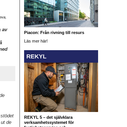
eva,
a av
Piacon: Från rivning till resurs
Läs mer här!
å
 med
REKYL
 de
sstödet
REKYL 5 – det självklara
 ut de
verksamhetssystemet för