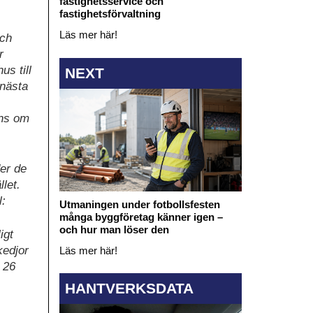
fastighetsservice och
fastighetsförvaltning
Läs mer här!
och
r
us till
NEXT
 nästa
ens om
der de
let.
l:
Utmaningen under fotbollsfesten
många byggföretag känner igen –
och hur man löser den
igt
kedjor
Läs mer här!
r 26
HANTVERKSDATA