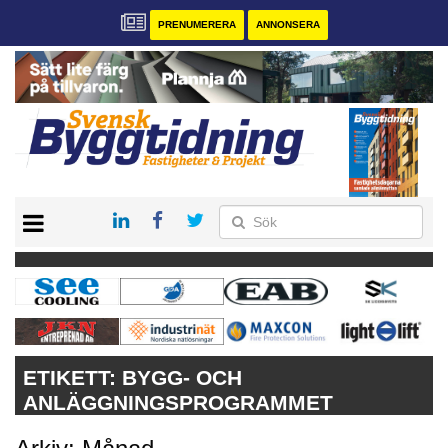
PRENUMERERA
ANNONSERA
START
PRENUMERERA
VÅRA ANDRA MAGASIN
ANNONSERA
KONTAKT
ETIKETT:
BYGG- OCH
ANLÄGGNINGSPROGRAMMET