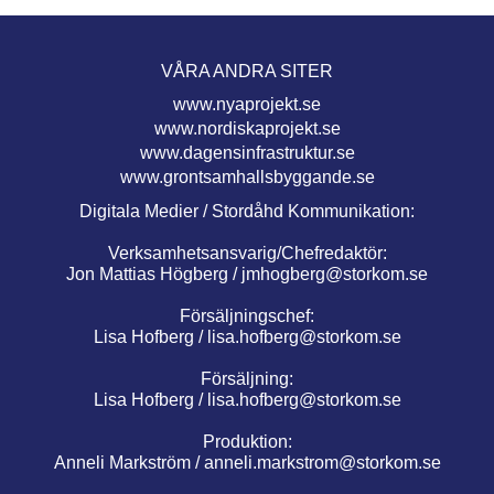
VÅRA ANDRA SITER
www.nyaprojekt.se
www.nordiskaprojekt.se
www.dagensinfrastruktur.se
www.grontsamhallsbyggande.se
Digitala Medier / Stordåhd Kommunikation:
Verksamhetsansvarig/Chefredaktör:
Jon Mattias Högberg /
jmhogberg@storkom.se
Försäljningschef:
Lisa Hofberg /
lisa.hofberg@storkom.se
Försäljning:
Lisa Hofberg /
lisa.hofberg@storkom.se
Produktion:
Anneli Markström /
anneli.markstrom@storkom.se