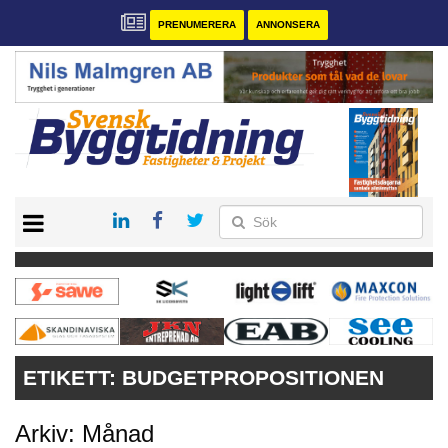
PRENUMERERA
ANNONSERA
START
PRENUMERERA
VÅRA ANDRA MAGASIN
ANNONSERA
KONTAKT
ETIKETT:
BUDGETPROPOSITIONEN
Arkiv: Månad