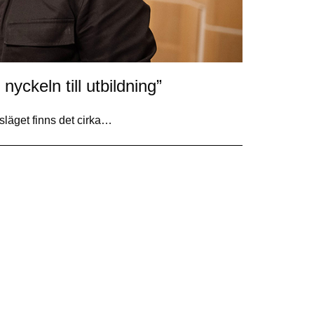
yckeln till utbildning”
gsläget finns det cirka…