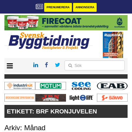
PRENUMERERA
ANNONSERA
START
PRENUMERERA
VÅRA ANDRA MAGASIN
ANNONSERA
KONTAKT
ETIKETT:
BRF KRONJUVELEN
Arkiv: Månad