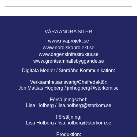
VÅRA ANDRA SITER
www.nyaprojekt.se
www.nordiskaprojekt.se
www.dagensinfrastruktur.se
www.grontsamhallsbyggande.se
Digitala Medier / Stordåhd Kommunikation:
Verksamhetsansvarig/Chefredaktör:
Jon Mattias Högberg /
jmhogberg@storkom.se
Försäljningschef:
Lisa Hofberg /
lisa.hofberg@storkom.se
Försäljning:
Lisa Hofberg /
lisa.hofberg@storkom.se
Produktion: