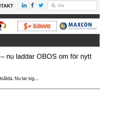
NTAKT
jö – nu laddar OBOS om för nytt
utsålda. Nu tar sig…