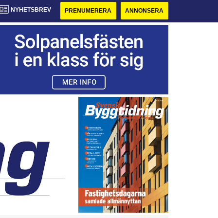
NYHETSBREV
PRENUMERERA
ANNONSERA