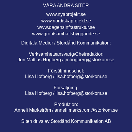
VÅRA ANDRA SITER
www.nyaprojekt.se
www.nordiskaprojekt.se
www.dagensinfrastruktur.se
www.grontsamhallsbyggande.se
Digitala Medier / Stordåhd Kommunikation:
Verksamhetsansvarig/Chefredaktör:
Jon Mattias Högberg /
jmhogberg@storkom.se
Försäljningschef:
Lisa Hofberg /
lisa.hofberg@storkom.se
Försäljning:
Lisa Hofberg /
lisa.hofberg@storkom.se
Produktion:
Anneli Markström /
anneli.markstrom@storkom.se
Siten drivs av Stordåhd Kommunikation AB