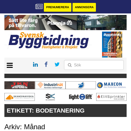
PRENUMERERA
ANNONSERA
START
PRENUMERERA
VÅRA ANDRA MAGASIN
ANNONSERA
KONTAKT
ETIKETT:
BODETANERING
Arkiv: Månad