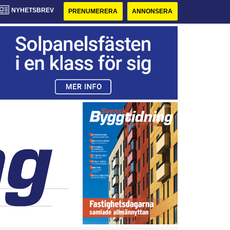
NYHETSBREV
PRENUMERERA
ANNONSERA