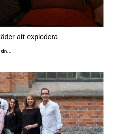
äder att explodera
v sin…