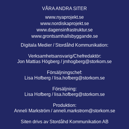
VÅRA ANDRA SITER
www.nyaprojekt.se
www.nordiskaprojekt.se
www.dagensinfrastruktur.se
www.grontsamhallsbyggande.se
Digitala Medier / Stordåhd Kommunikation:
Verksamhetsansvarig/Chefredaktör:
Jon Mattias Högberg /
jmhogberg@storkom.se
Försäljningschef:
Lisa Hofberg /
lisa.hofberg@storkom.se
Försäljning:
Lisa Hofberg /
lisa.hofberg@storkom.se
Produktion:
Anneli Markström /
anneli.markstrom@storkom.se
Siten drivs av Stordåhd Kommunikation AB