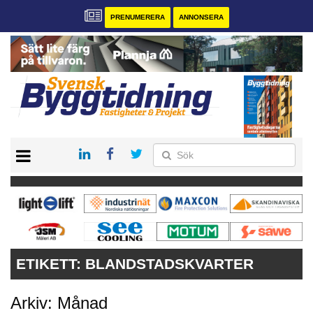
PRENUMERERA
ANNONSERA
START
PRENUMERERA
VÅRA ANDRA MAGASIN
ANNONSERA
KONTAKT
ETIKETT:
BLANDSTADSKVARTER
Arkiv: Månad