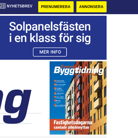
NYHETSBREV
PRENUMERERA
ANNONSERA