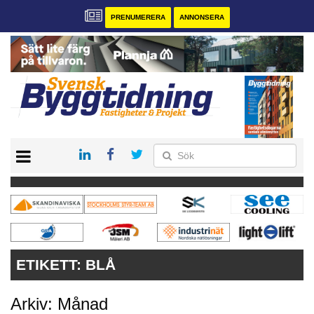
PRENUMERERA
ANNONSERA
START
PRENUMERERA
VÅRA ANDRA MAGASIN
ANNONSERA
KONTAKT
ETIKETT:
BLÅ
Arkiv: Månad