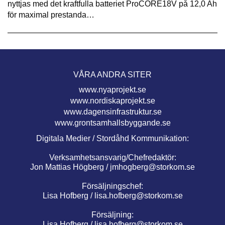
nyttjas med det kraftfulla batteriet ProCORE18V på 12,0 Ah
för maximal prestanda…
VÅRA ANDRA SITER
www.nyaprojekt.se
www.nordiskaprojekt.se
www.dagensinfrastruktur.se
www.grontsamhallsbyggande.se
Digitala Medier / Stordåhd Kommunikation:
Verksamhetsansvarig/Chefredaktör:
Jon Mattias Högberg /
jmhogberg@storkom.se
Försäljningschef:
Lisa Hofberg /
lisa.hofberg@storkom.se
Försäljning:
Lisa Hofberg /
lisa.hofberg@storkom.se