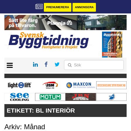
PRENUMERERA
ANNONSERA
START
PRENUMERERA
VÅRA ANDRA MAGASIN
ANNONSERA
KONTAKT
ETIKETT:
BL INTERIÖR
Arkiv: Månad