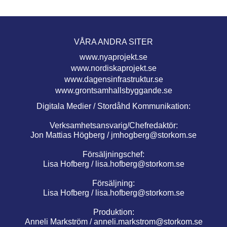
VÅRA ANDRA SITER
www.nyaprojekt.se
www.nordiskaprojekt.se
www.dagensinfrastruktur.se
www.grontsamhallsbyggande.se
Digitala Medier / Stordåhd Kommunikation:
Verksamhetsansvarig/Chefredaktör:
Jon Mattias Högberg /
jmhogberg@storkom.se
Försäljningschef:
Lisa Hofberg /
lisa.hofberg@storkom.se
Försäljning:
Lisa Hofberg /
lisa.hofberg@storkom.se
Produktion:
Anneli Markström /
anneli.markstrom@storkom.se