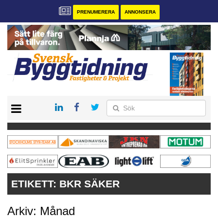
PRENUMERERA
ANNONSERA
START
PRENUMERERA
VÅRA ANDRA MAGASIN
ANNONSERA
KONTAKT
ETIKETT:
BKR SÄKER
Arkiv: Månad