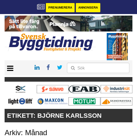
PRENUMERERA
ANNONSERA
START
PRENUMERERA
VÅRA ANDRA MAGASIN
ANNONSERA
KONTAKT
ETIKETT:
BJÖRNE KARLSSON
Arkiv: Månad