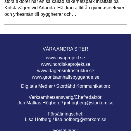
stora aktörer har en så kallad säkerhetspark inrättats på
Kolstavägen vid Arlanda. Här kan alltifrån gymnasieelever
och yrkesmän till byggherrar och…
VÅRA ANDRA SITER
www.nyaprojekt.se
www.nordiskaprojekt.se
www.dagensinfrastruktur.se
www.grontsamhallsbyggande.se
Digitala Medier / Stordåhd Kommunikation:
Verksamhetsansvarig/Chefredaktör:
Jon Mattias Högberg /
jmhogberg@storkom.se
Försäljningschef:
Lisa Hofberg /
lisa.hofberg@storkom.se
Försäljning: