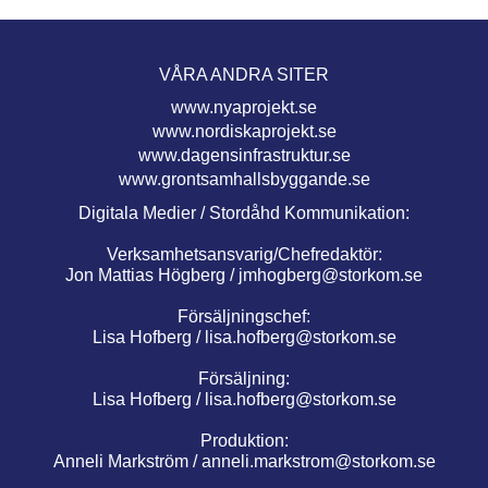
VÅRA ANDRA SITER
www.nyaprojekt.se
www.nordiskaprojekt.se
www.dagensinfrastruktur.se
www.grontsamhallsbyggande.se
Digitala Medier / Stordåhd Kommunikation:
Verksamhetsansvarig/Chefredaktör:
Jon Mattias Högberg /
jmhogberg@storkom.se
Försäljningschef:
Lisa Hofberg /
lisa.hofberg@storkom.se
Försäljning:
Lisa Hofberg /
lisa.hofberg@storkom.se
Produktion:
Anneli Markström /
anneli.markstrom@storkom.se