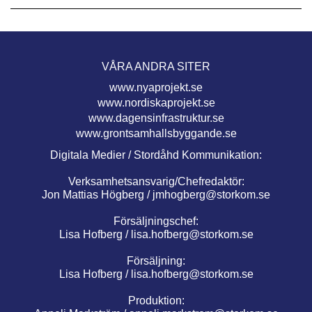
VÅRA ANDRA SITER
www.nyaprojekt.se
www.nordiskaprojekt.se
www.dagensinfrastruktur.se
www.grontsamhallsbyggande.se
Digitala Medier / Stordåhd Kommunikation:
Verksamhetsansvarig/Chefredaktör:
Jon Mattias Högberg /
jmhogberg@storkom.se
Försäljningschef:
Lisa Hofberg /
lisa.hofberg@storkom.se
Försäljning:
Lisa Hofberg /
lisa.hofberg@storkom.se
Produktion: