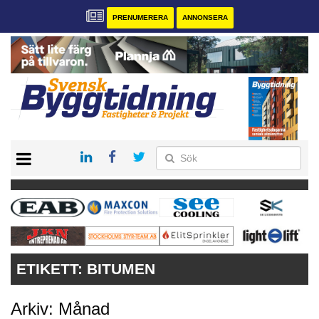
PRENUMERERA
ANNONSERA
START
PRENUMERERA
VÅRA ANDRA MAGASIN
ANNONSERA
KONTAKT
ETIKETT:
BITUMEN
Arkiv: Månad