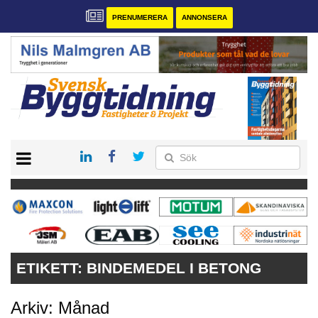
PRENUMERERA
ANNONSERA
START
PRENUMERERA
VÅRA ANDRA MAGASIN
ANNONSERA
KONTAKT
ETIKETT:
BINDEMEDEL I BETONG
Arkiv: Månad