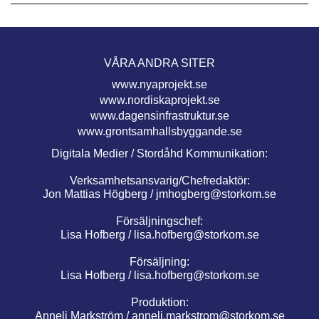
VÅRA ANDRA SITER
www.nyaprojekt.se
www.nordiskaprojekt.se
www.dagensinfrastruktur.se
www.grontsamhallsbyggande.se
Digitala Medier / Stordåhd Kommunikation:
Verksamhetsansvarig/Chefredaktör:
Jon Mattias Högberg /
jmhogberg@storkom.se
Försäljningschef:
Lisa Hofberg /
lisa.hofberg@storkom.se
Försäljning:
Lisa Hofberg /
lisa.hofberg@storkom.se
Produktion:
Anneli Markström /
anneli.markstrom@storkom.se