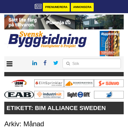
PRENUMERERA
ANNONSERA
START
PRENUMERERA
VÅRA ANDRA MAGASIN
ANNONSERA
KONTAKT
ETIKETT:
BIM ALLIANCE SWEDEN
Arkiv: Månad