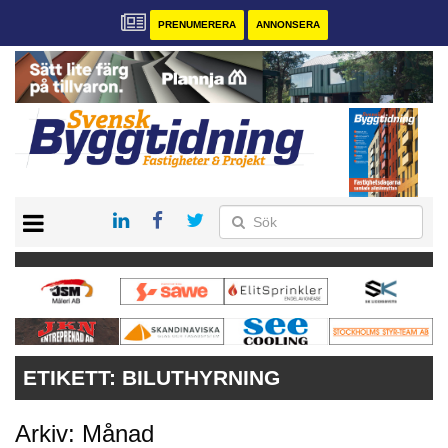
PRENUMERERA
ANNONSERA
START
PRENUMERERA
VÅRA ANDRA MAGASIN
ANNONSERA
KONTAKT
ETIKETT:
BILUTHYRNING
Arkiv: Månad