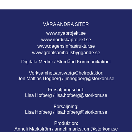
VÅRA ANDRA SITER
www.nyaprojekt.se
www.nordiskaprojekt.se
www.dagensinfrastruktur.se
www.grontsamhallsbyggande.se
Digitala Medier / Stordåhd Kommunikation:
Verksamhetsansvarig/Chefredaktör:
Jon Mattias Högberg /
jmhogberg@storkom.se
Försäljningschef:
Lisa Hofberg /
lisa.hofberg@storkom.se
Försäljning:
Lisa Hofberg /
lisa.hofberg@storkom.se
Produktion:
Anneli Markström /
anneli.markstrom@storkom.se