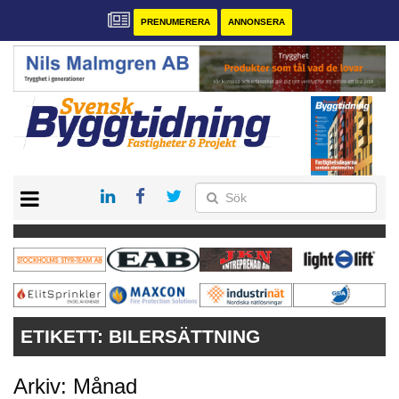
PRENUMERERA
ANNONSERA
START
PRENUMERERA
VÅRA ANDRA MAGASIN
ANNONSERA
KONTAKT
ETIKETT:
BILERSÄTTNING
Arkiv: Månad