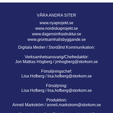
VÅRA ANDRA SITER
www.nyaprojekt.se
www.nordiskaprojekt.se
www.dagensinfrastruktur.se
www.grontsamhallsbyggande.se
Digitala Medier / Stordåhd Kommunikation:
Verksamhetsansvarig/Chefredaktör:
Jon Mattias Högberg /
jmhogberg@storkom.se
Försäljningschef:
Lisa Hofberg /
lisa.hofberg@storkom.se
Försäljning:
Lisa Hofberg /
lisa.hofberg@storkom.se
Produktion:
Anneli Markström /
anneli.markstrom@storkom.se