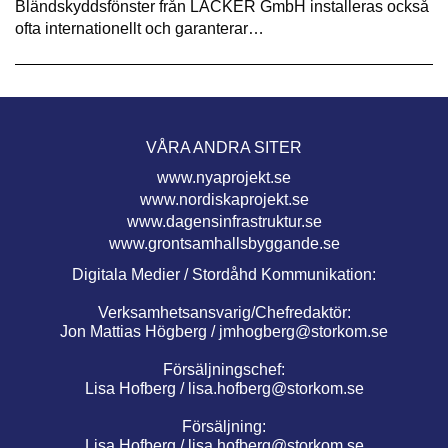
Bländskyddsfönster från LACKER GmbH installeras också
ofta internationellt och garanterar…
VÅRA ANDRA SITER
www.nyaprojekt.se
www.nordiskaprojekt.se
www.dagensinfrastruktur.se
www.grontsamhallsbyggande.se
Digitala Medier / Stordåhd Kommunikation:
Verksamhetsansvarig/Chefredaktör:
Jon Mattias Högberg /
jmhogberg@storkom.se
Försäljningschef:
Lisa Hofberg /
lisa.hofberg@storkom.se
Försäljning:
Lisa Hofberg /
lisa.hofberg@storkom.se