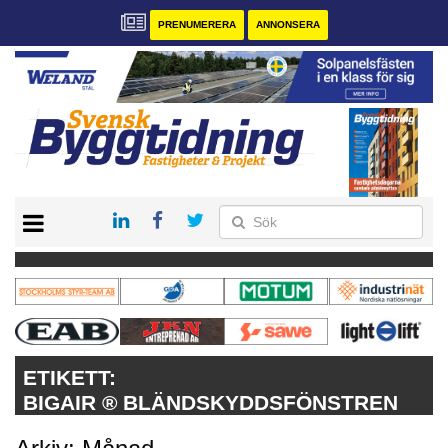
PRENUMERERA
ANNONSERA
START
PRENUMERERA
VÅRA ANDRA MAGASIN
ANNONSERA
KONTAKT
ETIKETT:
BIGAIR ® BLÄNDSKYDDSFÖNSTREN