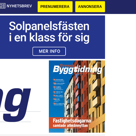
NYHETSBREV
PRENUMERERA
ANNONSERA