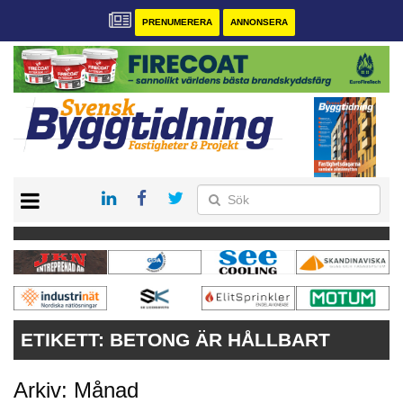
PRENUMERERA
ANNONSERA
START
PRENUMERERA
VÅRA ANDRA MAGASIN
ANNONSERA
KONTAKT
ETIKETT:
BETONG ÄR HÅLLBART
Arkiv: Månad