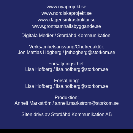
www.nyaprojekt.se
www.nordiskaprojekt.se
www.dagensinfrastruktur.se
www.grontsamhallsbyggande.se
Digitala Medier / Stordåhd Kommunikation:
Verksamhetsansvarig/Chefredaktör:
Jon Mattias Högberg /
jmhogberg@storkom.se
Försäljningschef:
Lisa Hofberg /
lisa.hofberg@storkom.se
Försäljning:
Lisa Hofberg /
lisa.hofberg@storkom.se
Produktion:
Anneli Markström /
anneli.markstrom@storkom.se
Siten drivs av Stordåhd Kommunikation AB