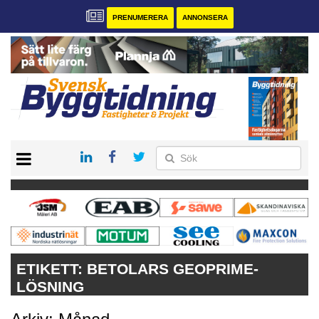
PRENUMERERA
ANNONSERA
START
PRENUMERERA
VÅRA ANDRA MAGASIN
ANNONSERA
KONTAKT
ETIKETT:
BETOLARS GEOPRIME-
LÖSNING