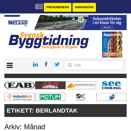
PRENUMERERA
ANNONSERA
START
PRENUMERERA
VÅRA ANDRA MAGASIN
ANNONSERA
KONTAKT
ETIKETT:
BERLANDTAK
Arkiv: Månad