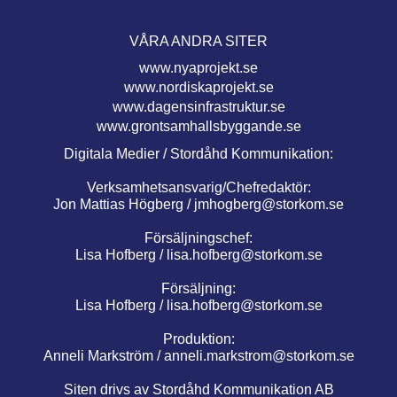
VÅRA ANDRA SITER
www.nyaprojekt.se
www.nordiskaprojekt.se
www.dagensinfrastruktur.se
www.grontsamhallsbyggande.se
Digitala Medier / Stordåhd Kommunikation:
Verksamhetsansvarig/Chefredaktör:
Jon Mattias Högberg /
jmhogberg@storkom.se
Försäljningschef:
Lisa Hofberg /
lisa.hofberg@storkom.se
Försäljning:
Lisa Hofberg /
lisa.hofberg@storkom.se
Produktion:
Anneli Markström /
anneli.markstrom@storkom.se
Siten drivs av Stordåhd Kommunikation AB